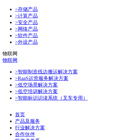
>存储产品
>计算产品
>安全产品
>网络产品
>软件产品
>外设产品
物联网
物联网
>智能制造线边搬运解决方案
>RaaS运营服务解决方案
>低空场景解决方案
>低空培训解决方案
>智能标识识读系统（叉车专用）
首页
产品及服务
行业解决方案
合作伙伴