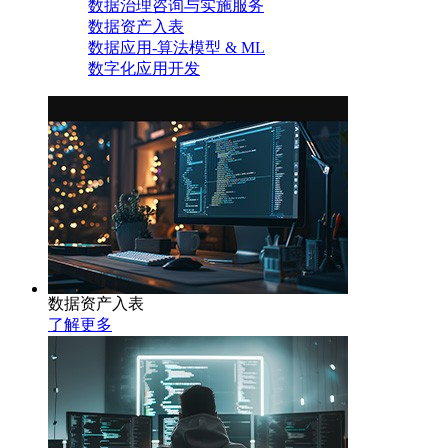
数据治理咨询与实施服务
数据资产入表
数据应用-算法模型 & ML
数字化应用开发
数据资产入表
了解更多