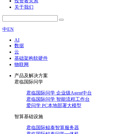
投资者关系
关于我们
中
EN
AI
数据
云
基础架构软硬件
物联网
产品及解决方案
君临国际问学
君临国际问学 企业级Agent中台
君临国际问学 智能流程工作台
爱问学 PC本地部署大模型
智算基础设施
君临国际鲲泰智算服务器
君临国际鲲泰问学一体机